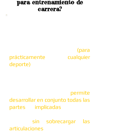
para entrenamiento de
carrera?
Científica y empíricamente se ha
comprobado que el uso de
paracaídas de frenado
(parafreno) en entrenamientos
de velocidad o resistencia
(para
prácticamente cualquier
deporte)
,
ayuda al desarrollo de
dichas capacidades, ya que al
utilizar este implemento, los
músculos trabajan con una
carga extra que
permite
desarrollar en conjunto todas las
partes implicadas
en la
cinemática natural del cuerpo al
correr,
sin sobrecargar las
articulaciones
como sucede con
el uso de otros implementos de