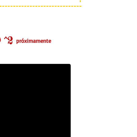
)
^2
próximamente