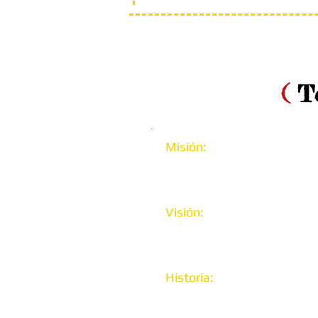
(
Té
Misión:
Aplicar la técnica, 
de dispositivos aerodiná
conocidos como paracaídas
Visión:
Aumentar paul
complejidad de nuestros d
líderes en nuestro campo.
Historia:
Nuestra marca 
investigación realizada pa
aerodinámicas de la modif