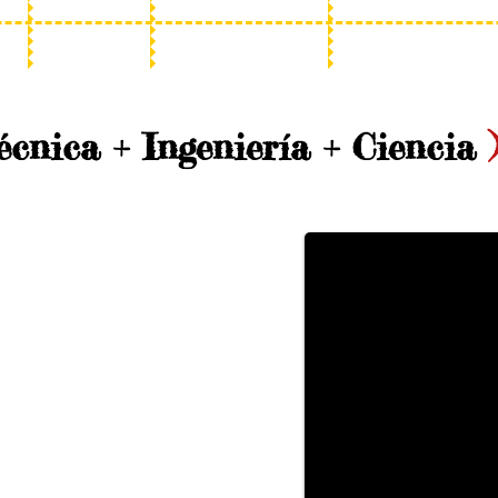
cnica + Ingeniería + Ciencia
Pruebas experimentales.
ingeniería y ciencia al diseño
micos desplegables, mejor
.
atinamente el grado de
iseños, hasta llegar a ser
nace como producto de la
ra conocer las consecuencias
icación geométrica de copa